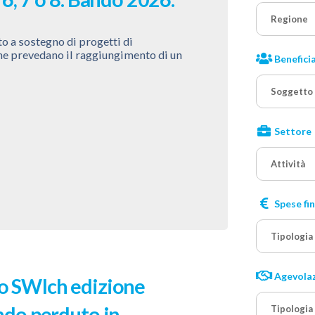
Regione
o a sostegno di progetti di
che prevedano il raggiungimento di un
Beneficia
Soggetto
Settore
Attività
Spese fi
Tipologia
Agevola
o SWIch edizione
ndo perduto in
Tipologia