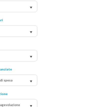
ri
nanziate
 di spesa
zione
 agevolazione